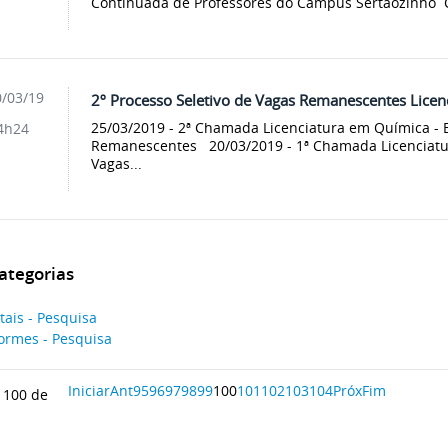
Continuada de Professores do Câmpus Sertãozinho C
/03/19
2º Processo Seletivo de Vagas Remanescentes Lice
25/03/2019 - 2ª Chamada Licenciatura em Química - E
4h24
Remanescentes 20/03/2019 - 1ª Chamada Licenciatur
Vagas...
ategorias
tais - Pesquisa
ormes - Pesquisa
Iniciar
Ant
95
96
97
98
99
100
101
102
103
104
Próx
Fim
 100 de