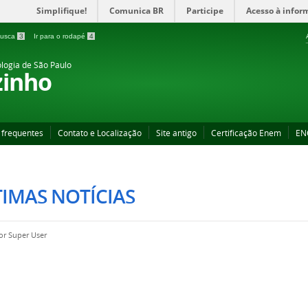
Simplifique!
Comunica BR
Participe
Acesso à infor
 busca
3
Ir para o rodapé
4
ologia de São Paulo
zinho
 frequentes
Contato e Localização
Site antigo
Certificação Enem
EN
IMAS NOTÍCIAS
por
Super User