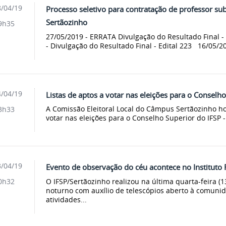
/04/19
Processo seletivo para contratação de professor sub
Sertãozinho
9h35
27/05/2019 - ERRATA Divulgação do Resultado Final - 
- Divulgação do Resultado Final - Edital 223 16/05/201
/04/19
Listas de aptos a votar nas eleições para o Consel
A Comissão Eleitoral Local do Câmpus Sertãozinho ho
3h33
votar nas eleições para o Conselho Superior do IFSP 
/04/19
Evento de observação do céu acontece no Instituto 
O IFSP/Sertãozinho realizou na última quarta-feira 
0h32
noturno com auxílio de telescópios aberto à comunid
atividades...