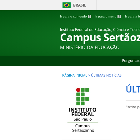
BRASIL
Ir para o conteúdo
1
Ir para o menu
2
Ir para a
Instituto Federal de Educação, Ciência e Tecn
Campus Sertão
MINISTÉRIO DA EDUCAÇÃO
Perguntas
PÁGINA INICIAL
>
ÚLTIMAS NOTÍCIAS
ÚLT
Escrito 