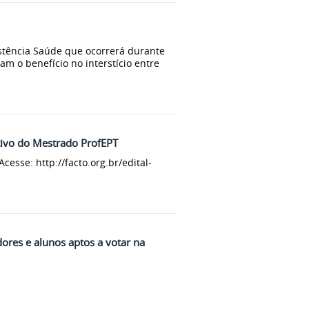
stência Saúde que ocorrerá durante
am o benefício no interstício entre
etivo do Mestrado ProfEPT
cesse: http://facto.org.br/edital-
idores e alunos aptos a votar na