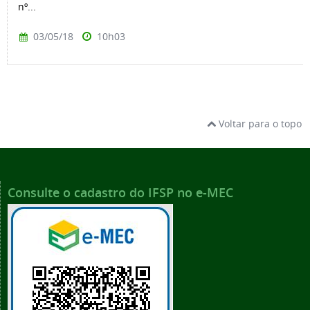
nº...
03/05/18
10h03
Voltar para o topo
Consulte o cadastro do IFSP no e-MEC