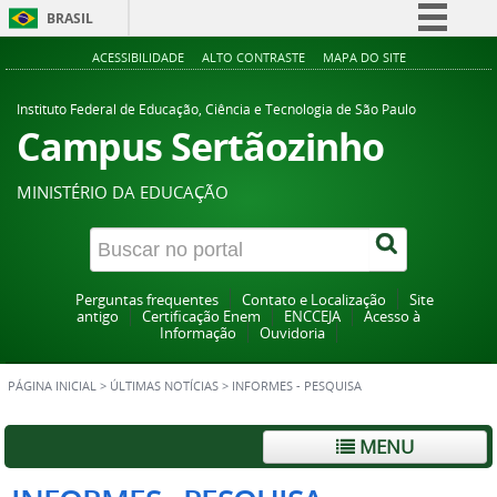
BRASIL
Simplifique!
ACESSIBILIDADE
ALTO CONTRASTE
MAPA DO SITE
Comunica BR
Instituto Federal de Educação, Ciência e Tecnologia de São Paulo
Participe
Campus Sertãozinho
Acesso à informação
MINISTÉRIO DA EDUCAÇÃO
Legislação
Canais
Perguntas frequentes
Contato e Localização
Site
antigo
Certificação Enem
ENCCEJA
Acesso à
Informação
Ouvidoria
PÁGINA INICIAL
>
ÚLTIMAS NOTÍCIAS
>
INFORMES - PESQUISA
MENU