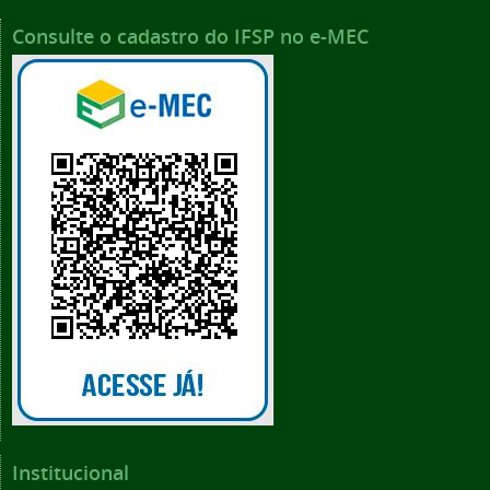
Consulte o cadastro do IFSP no e-MEC
Institucional