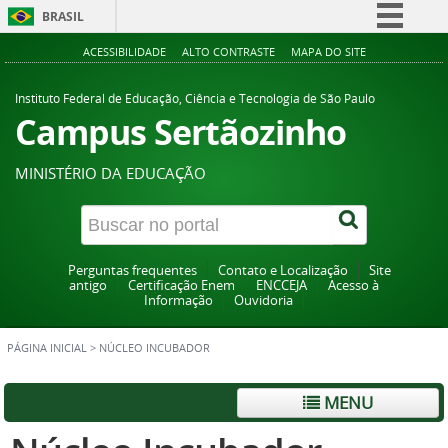
BRASIL
Simplifique!
ACESSIBILIDADE
ALTO CONTRASTE
MAPA DO SITE
Comunica BR
Instituto Federal de Educação, Ciência e Tecnologia de São Paulo
Participe
Campus Sertãozinho
Acesso à informação
MINISTÉRIO DA EDUCAÇÃO
Legislação
Canais
Perguntas frequentes
Contato e Localização
Site
antigo
Certificação Enem
ENCCEJA
Acesso à
Informação
Ouvidoria
PÁGINA INICIAL
>
NÚCLEO INCUBADOR
MENU