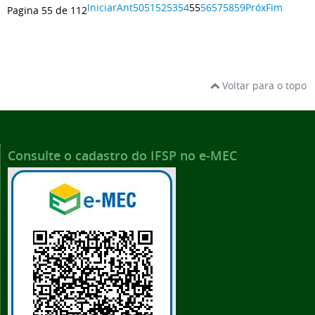
Iniciar
Ant
50
51
52
53
54
55
56
57
58
59
Próx
Fim
Pagina 55 de 112
Voltar para o topo
Consulte o cadastro do IFSP no e-MEC