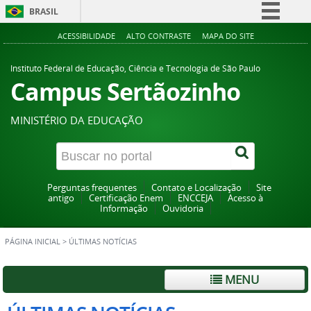
BRASIL
Simplifique!
ACESSIBILIDADE
ALTO CONTRASTE
MAPA DO SITE
Comunica BR
Instituto Federal de Educação, Ciência e Tecnologia de São Paulo
Participe
Campus Sertãozinho
Acesso à informação
MINISTÉRIO DA EDUCAÇÃO
Legislação
Canais
Perguntas frequentes
Contato e Localização
Site
antigo
Certificação Enem
ENCCEJA
Acesso à
Informação
Ouvidoria
PÁGINA INICIAL
>
ÚLTIMAS NOTÍCIAS
MENU