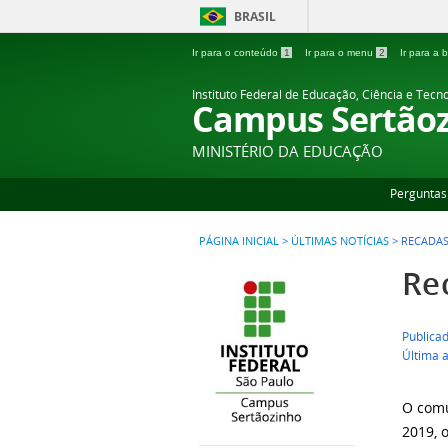
BRASIL
Ir para o conteúdo
1
Ir para o menu
2
Ir para a
Instituto Federal de Educação, Ciência e Tecn
Campus Sertão
MINISTÉRIO DA EDUCAÇÃO
Perguntas
PÁGINA INICIAL
>
ÚLTIMAS NOTÍCIAS
>
RECADAS
Re
Publicad
Última a
O comu
2019, 