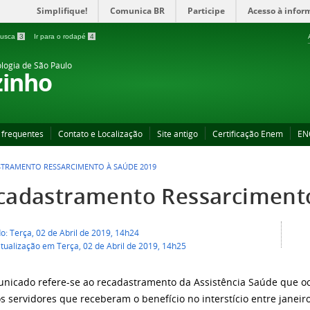
Simplifique!
Comunica BR
Participe
Acesso à infor
 busca
3
Ir para o rodapé
4
ologia de São Paulo
zinho
 frequentes
Contato e Localização
Site antigo
Certificação Enem
EN
TRAMENTO RESSARCIMENTO À SAÚDE 2019
cadastramento Ressarciment
o: Terça, 02 de Abril de 2019, 14h24
tualização em Terça, 02 de Abril de 2019, 14h25
nicado refere-se ao recadastramento da Assistência Saúde que oc
os servidores que receberam o benefício no interstício entre janei