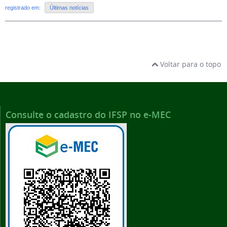
registrado em:
Últimas notícias
Voltar para o topo
Consulte o cadastro do IFSP no e-MEC