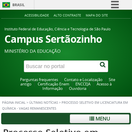
BRASIL
Simplifique!
ACESSIBILIDADE
ALTO CONTRASTE
MAPA DO SITE
Comunica BR
Instituto Federal de Educação, Ciência e Tecnologia de São Paulo
Participe
Campus Sertãozinho
Acesso à informação
MINISTÉRIO DA EDUCAÇÃO
Legislação
Canais
Perguntas frequentes
Contato e Localização
Site
antigo
Certificação Enem
ENCCEJA
Acesso à
Informação
Ouvidoria
PÁGINA INICIAL
>
ÚLTIMAS NOTÍCIAS
>
PROCESSO SELETIVO EM LICENCIATURA EM
QUÍMICA - VAGAS REMANESCENTES
MENU