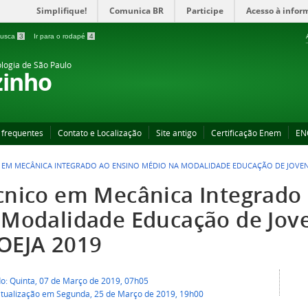
Simplifique!
Comunica BR
Participe
Acesso à infor
 busca
3
Ir para o rodapé
4
ologia de São Paulo
zinho
 frequentes
Contato e Localização
Site antigo
Certificação Enem
EN
 EM MECÂNICA INTEGRADO AO ENSINO MÉDIO NA MODALIDADE EDUCAÇÃO DE JOVENS
cnico em Mecânica Integrado
 Modalidade Educação de Jove
OEJA 2019
do: Quinta, 07 de Março de 2019, 07h05
atualização em Segunda, 25 de Março de 2019, 19h00