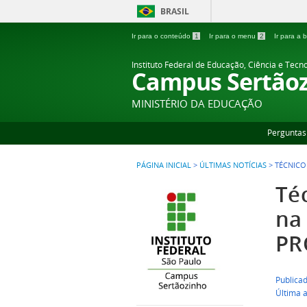
BRASIL
Ir para o conteúdo
1
Ir para o menu
2
Ir para a
Instituto Federal de Educação, Ciência e Tecn
Campus Sertão
MINISTÉRIO DA EDUCAÇÃO
Perguntas
PÁGINA INICIAL
>
ÚLTIMAS NOTÍCIAS
>
TÉCNICO
Té
na
PR
Publica
Última 