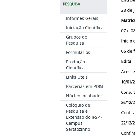
PESQUISA
28 de
Informes Gerais
Matríc
Iniciação Científica
07 e 0
Grupos de
Início 
Pesquisa
06 de 
Formulários
Edital
Produção
Científica
Acesse
Links Úteis
10/01/2
Parcerias em PD&I
Consult
Núcleo Incubador
26/12/2
Colóquio de
Pesquisa e
Confir
Extensão do IFSP -
Campus
22/12/2
Sertãozinho
Confir