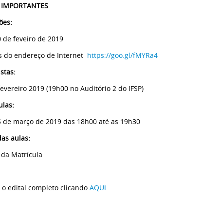
 IMPORTANTES
ões:
0 de feveiro de 2019
s do endereço de Internet
https://goo.gl/fMYRa4
stas:
fevereiro
2019
(19h00 no Auditório 2 do IFSP)
ulas:
5 de março de 2019 das 18h00 até as 19h30
das aulas:
 da Matrícula
 o edital completo clicando
AQUI