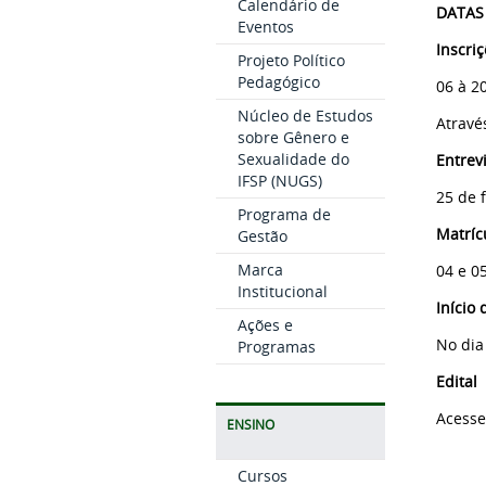
Calendário de
DATAS
Eventos
Inscriç
Projeto Político
Pedagógico
06 à 2
Núcleo de Estudos
Atravé
sobre Gênero e
Sexualidade do
Entrevi
IFSP (NUGS)
25 de 
Programa de
Matríc
Gestão
Marca
04 e 0
Institucional
Início 
Ações e
No dia
Programas
Edital
Acesse
ENSINO
Cursos