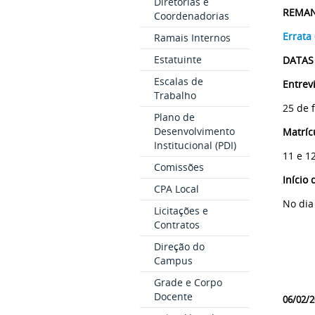
Diretorias e
REMAN
Coordenadorias
Errata
Ramais Internos
Estatuinte
DATAS
Escalas de
Entrev
Trabalho
25 de 
Plano de
Desenvolvimento
Matríc
Institucional (PDI)
11 e 1
Comissões
Início 
CPA Local
No dia
Licitações e
Contratos
Direção do
Campus
Grade e Corpo
Docente
06/02/2