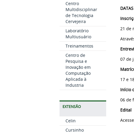
Centro
DATAS
Multidisciplinar
de Tecnologia
Inscriç
Cervejeira
21 de 
Laboratório
Multiusuário
Atravé
Treinamentos
Entrevi
Centro de
07 de 
Pesquisa e
Inovação em
Matríc
Computação
Aplicada à
17 e 1
Industria
Início 
06 de 
EXTENSÃO
Edital
Acesse
Celin
Cursinho