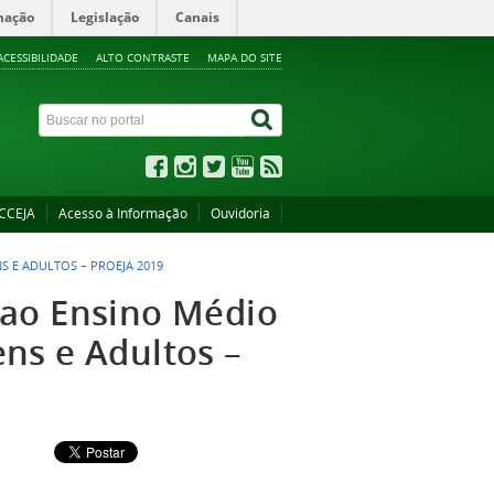
mação
Legislação
Canais
ACESSIBILIDADE
ALTO CONTRASTE
MAPA DO SITE
CCEJA
Acesso à Informação
Ouvidoria
 E ADULTOS – PROEJA 2019
 ao Ensino Médio
ns e Adultos –