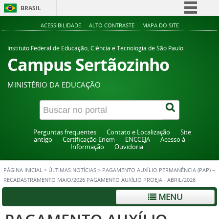
BRASIL
Simplifique!
ACESSIBILIDADE
ALTO CONTRASTE
MAPA DO SITE
Comunica BR
Instituto Federal de Educação, Ciência e Tecnologia de São Paulo
Participe
Campus Sertãozinho
Acesso à informação
MINISTÉRIO DA EDUCAÇÃO
Legislação
Canais
Perguntas frequentes
Contato e Localização
Site
antigo
Certificação Enem
ENCCEJA
Acesso à
Informação
Ouvidoria
PÁGINA INICIAL
>
ÚLTIMAS NOTÍCIAS
>
PAGAMENTO AUXÍLIO PERMANÊNCIA (PAP) –
RECADASTRAMENTO MAIO/2026 PAGAMENTO AUXÍLIO PROEJA - ABRIL/2026
MENU