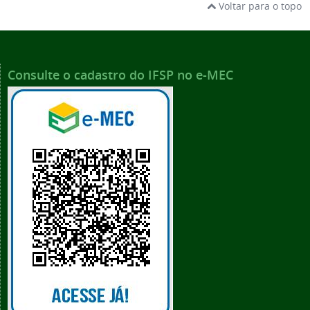
Voltar para o topo
Consulte o cadastro do IFSP no e-MEC