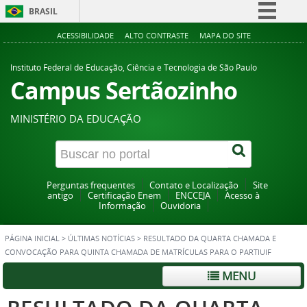
BRASIL
Simplifique!
ACESSIBILIDADE
ALTO CONTRASTE
MAPA DO SITE
Comunica BR
Instituto Federal de Educação, Ciência e Tecnologia de São Paulo
Participe
Campus Sertãozinho
Acesso à informação
MINISTÉRIO DA EDUCAÇÃO
Legislação
Canais
Perguntas frequentes
Contato e Localização
Site
antigo
Certificação Enem
ENCCEJA
Acesso à
Informação
Ouvidoria
PÁGINA INICIAL
>
ÚLTIMAS NOTÍCIAS
>
RESULTADO DA QUARTA CHAMADA E
CONVOCAÇÃO PARA QUINTA CHAMADA DE MATRÍCULAS PARA O PARTIUIF
MENU