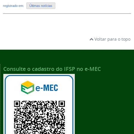
registrado em:
Últimas notícias
Voltar para o topo
Consulte o cadastro do IFSP no e-MEC