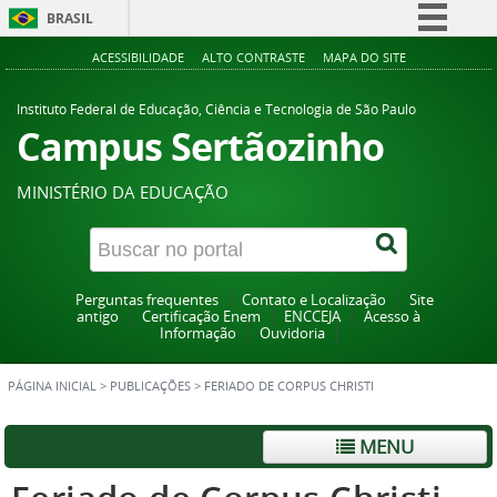
BRASIL
Simplifique!
ACESSIBILIDADE
ALTO CONTRASTE
MAPA DO SITE
Comunica BR
Instituto Federal de Educação, Ciência e Tecnologia de São Paulo
Participe
Campus Sertãozinho
Acesso à informação
MINISTÉRIO DA EDUCAÇÃO
Legislação
Canais
Perguntas frequentes
Contato e Localização
Site
antigo
Certificação Enem
ENCCEJA
Acesso à
Informação
Ouvidoria
PÁGINA INICIAL
>
PUBLICAÇÕES
>
FERIADO DE CORPUS CHRISTI
MENU