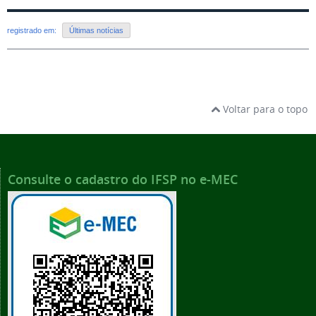
registrado em:
Últimas notícias
Voltar para o topo
Consulte o cadastro do IFSP no e-MEC