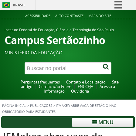
BRASIL
Simplifique!
ACESSIBILIDADE
ALTO CONTRASTE
MAPA DO SITE
Comunica BR
Instituto Federal de Educação, Ciência e Tecnologia de São Paulo
Participe
Campus Sertãozinho
Acesso à informação
MINISTÉRIO DA EDUCAÇÃO
Legislação
Canais
Perguntas frequentes
Contato e Localização
Site
antigo
Certificação Enem
ENCCEJA
Acesso à
Informação
Ouvidoria
PÁGINA INICIAL
>
PUBLICAÇÕES
>
IFMAKER ABRE VAGA DE ESTÁGIO NÃO
OBRIGATÓRIO PARA ESTUDANTES
MENU