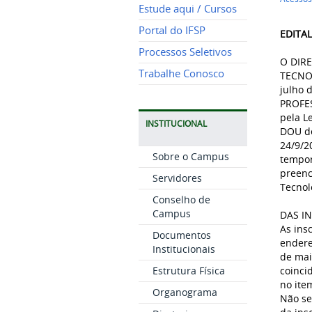
Estude aqui / Cursos
Portal do IFSP
EDITAL
Processos Seletivos
O DIR
Trabalhe Conosco
TECNOL
julho 
PROFES
pela L
INSTITUCIONAL
DOU de
24/9/2
Sobre o Campus
tempor
preenc
Servidores
Tecnol
Conselho de
Campus
DAS I
As ins
Documentos
ender
Institucionais
de mai
Estrutura Física
coinci
no item
Organograma
Não se