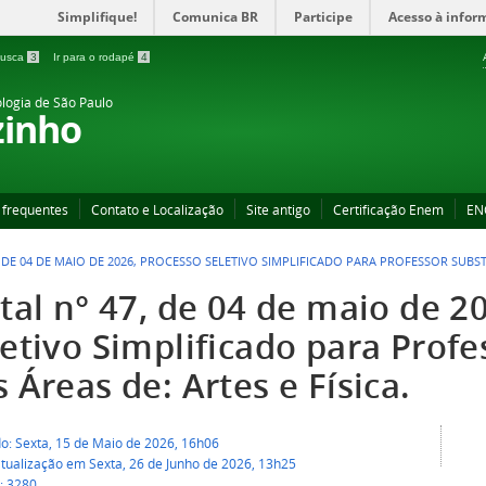
Simplifique!
Comunica BR
Participe
Acesso à infor
 busca
3
Ir para o rodapé
4
ologia de São Paulo
zinho
 frequentes
Contato e Localização
Site antigo
Certificação Enem
EN
, DE 04 DE MAIO DE 2026, PROCESSO SELETIVO SIMPLIFICADO PARA PROFESSOR SUBSTI
tal n° 47, de 04 de maio de 2
etivo Simplificado para Profe
 Áreas de: Artes e Física.
do: Sexta, 15 de Maio de 2026, 16h06
atualização em Sexta, 26 de Junho de 2026, 13h25
: 3280