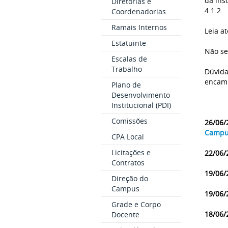
da ins
Diretorias e
4.1.2.
Coordenadorias
Ramais Internos
Leia a
Estatuinte
Não se
Escalas de
Trabalho
Dúvida
encami
Plano de
Desenvolvimento
Institucional (PDI)
Comissões
26/06/
Campu
CPA Local
Licitações e
22/06/
Contratos
19/06/
Direção do
Campus
19/06/
Grade e Corpo
18/06/
Docente