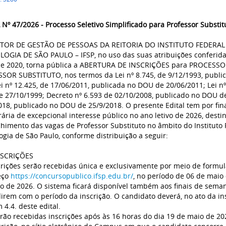
 Nº 47/2026 - Processo Seletivo Simplificado para Professor Substitu
ETOR DE GESTÃO DE PESSOAS DA REITORIA DO INSTITUTO FEDERAL
OGIA DE SÃO PAULO – IFSP, no uso das suas atribuições conferidas 
de 2020, torna pública a ABERTURA DE INSCRIÇÕES para PROCESS
SOR SUBSTITUTO, nos termos da Lei nº 8.745, de 9/12/1993, publi
ei nº 12.425, de 17/06/2011, publicada no DOU de 20/06/2011; Lei n
 27/10/1999; Decreto nº 6.593 de 02/10/2008, publicado no DOU de
018, publicado no DOU de 25/9/2018. O presente Edital tem por fi
ária de excepcional interesse público no ano letivo de 2026, desti
himento das vagas de Professor Substituto no âmbito do Instituto 
ogia de São Paulo, conforme distribuição a seguir:
NSCRIÇÕES
crições serão recebidas única e exclusivamente por meio de formulá
eço
https://concursopublico.ifsp.edu.br/
, no período de 06 de maio 
o de 2026. O sistema ficará disponível também aos finais de seman
direm com o período da inscrição. O candidato deverá, no ato da i
 4.4. deste edital.
rão recebidas inscrições após às 16 horas do dia 19 de maio de 20