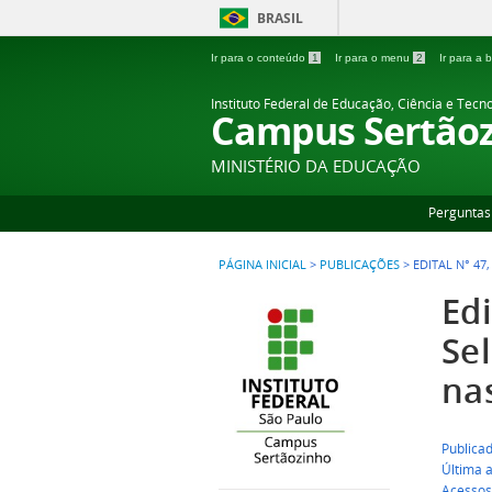
BRASIL
Ir para o conteúdo
1
Ir para o menu
2
Ir para a
Instituto Federal de Educação, Ciência e Tecn
Campus Sertão
MINISTÉRIO DA EDUCAÇÃO
Perguntas
PÁGINA INICIAL
>
PUBLICAÇÕES
>
EDITAL N° 47
Edi
Sel
nas
Publica
Última 
Acessos