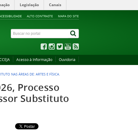
mação
Legislação
Canais
ACESSIBILIDADE
ALTO CONTRASTE
MAPA DO SITE
CCEJA
Acesso à Informação
Ouvidoria
TUTO NAS ÁREAS DE: ARTES E FÍSICA.
026, Processo
ssor Substituto