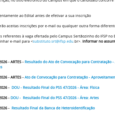
crição, no sítio eletrônico do Campus em que o candidato concorre à
tentamente ao Edital antes de efetivar a sua inscrição
rão aceitas inscrições por e-mail ou qualquer outra forma diferent
s referentes à vaga ofertada pelo Campus Sertãozinho do IFSP no Ed
nhar e-mail para <
substituto.srt@ifsp.edu
.br>.
Informar no assunt
2026 - ARTES -
Resultado do Ato de Convocação para Contratação - 
s
2026 - ARTES -
Ato de Convocação para Contratação - Aproveitamen
2026 -
DOU -
Resultado Final do PSS 47/2026
- Área: Física
2026 -
DOU -
Resultado Final do PSS
47/2026
- Área: Artes
2026 -
Resultado Final da Banca de Heteroidentificação