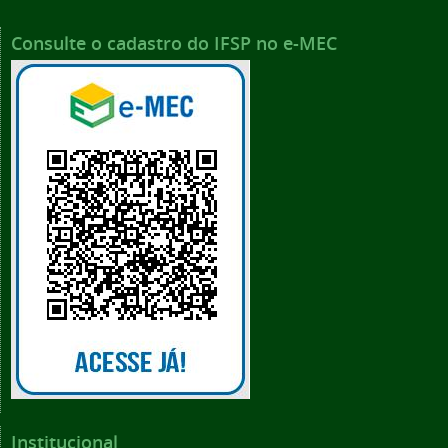
Consulte o cadastro do IFSP no e-MEC
Institucional