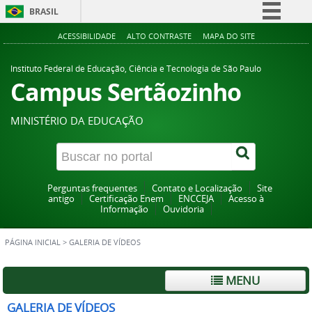
BRASIL
Simplifique!
ACESSIBILIDADE
ALTO CONTRASTE
MAPA DO SITE
Comunica BR
Instituto Federal de Educação, Ciência e Tecnologia de São Paulo
Participe
Campus Sertãozinho
Acesso à informação
MINISTÉRIO DA EDUCAÇÃO
Legislação
Canais
Perguntas frequentes
Contato e Localização
Site
antigo
Certificação Enem
ENCCEJA
Acesso à
Informação
Ouvidoria
PÁGINA INICIAL
>
GALERIA DE VÍDEOS
MENU
GALERIA DE VÍDEOS