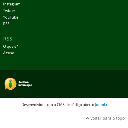
Instagram
Twitter
YouTube
RSS
RSS
O que é?
Assine
Desenvolvido com o CMS de código aberto
Joomla
Voltar para o topo