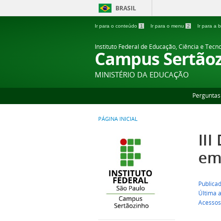
BRASIL
Ir para o conteúdo
1
Ir para o menu
2
Ir para a
Instituto Federal de Educação, Ciência e Tecn
Campus Sertão
MINISTÉRIO DA EDUCAÇÃO
Perguntas
PÁGINA INICIAL
III
em
Publica
Última 
Acessos