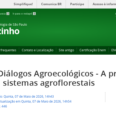
Simplifique!
Comunica BR
Participe
Acesso à infor
 busca
3
Ir para o rodapé
4
ologia de São Paulo
zinho
 frequentes
Contato e Localização
Site antigo
Certificação Enem
EN
 Diálogos Agroecológicos - A 
 sistemas agroflorestais
do: Quinta, 07 de Maio de 2026, 14h43
atualização em Quinta, 07 de Maio de 2026, 14h54
: 446