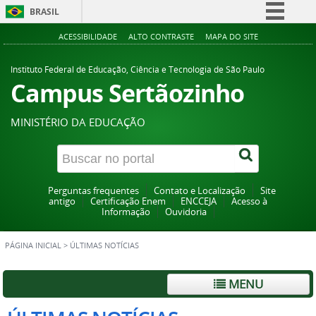
BRASIL
Simplifique!
ACESSIBILIDADE
ALTO CONTRASTE
MAPA DO SITE
Comunica BR
Instituto Federal de Educação, Ciência e Tecnologia de São Paulo
Participe
Campus Sertãozinho
Acesso à informação
MINISTÉRIO DA EDUCAÇÃO
Legislação
Canais
Perguntas frequentes
Contato e Localização
Site
antigo
Certificação Enem
ENCCEJA
Acesso à
Informação
Ouvidoria
PÁGINA INICIAL
>
ÚLTIMAS NOTÍCIAS
MENU