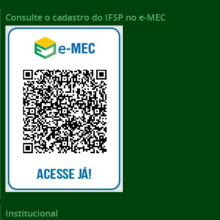
Consulte o cadastro do IFSP no e-MEC
Institucional